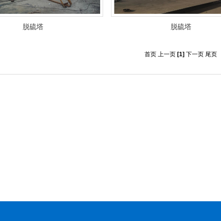
脱硫塔
脱硫塔
首页 上一页
[1]
下一页 尾页