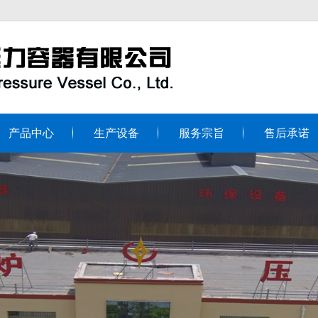
产品中心
生产设备
服务宗旨
售后承诺