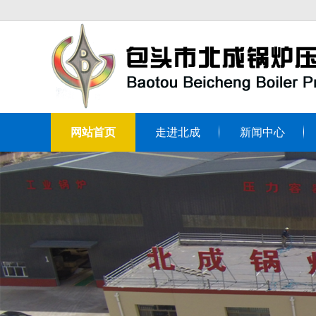
网站首页
走进北成
新闻中心