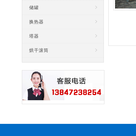
储罐
换热器
塔器
烘干滚筒