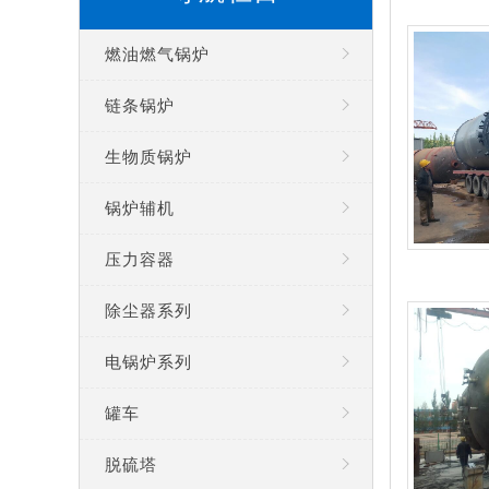
燃油燃气锅炉
链条锅炉
生物质锅炉
锅炉辅机
压力容器
除尘器系列
电锅炉系列
罐车
脱硫塔