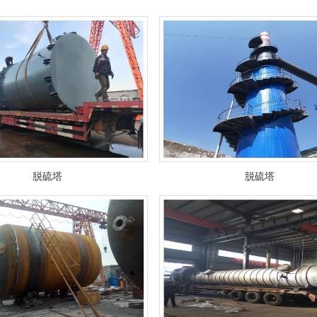
脱硫塔
脱硫塔